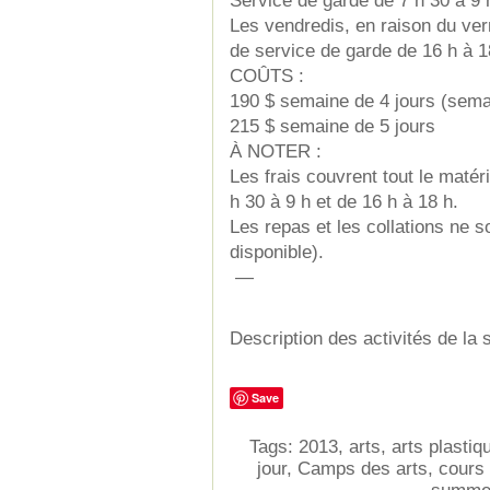
Service de garde de 7 h 30 à 9 h
Les vendredis, en raison du vern
de service de garde de 16 h à 1
COÛTS :
190 $ semaine de 4 jours (semain
215 $ semaine de 5 jours
À NOTER :
Les frais couvrent tout le matér
h 30 à 9 h et de 16 h à 18 h.
Les repas et les collations ne s
disponible).
—
Description des activités de la
Save
Tags:
2013
,
arts
,
arts plastiq
jour
,
Camps des arts
,
cours 