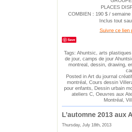
GROUPE D
PLACES DISP
COMBIEN : 190 $ / semaine d
Inclus tout sau
Suivre ce lien 
Save
Tags:
Ahuntsic
,
arts plastiques
de jour
,
camps de jour Ahuntsi
montreal
,
dessin
,
drawing
,
e
ca
Posted in
Art du journal créati
montréal
,
Cours dessin Viller
pour enfants
,
Dessin urbain mon
ateliers C
,
Oeuvres aux Ate
Montréal
,
Vil
L’automne 2013 aux A
Thursday, July 18th, 2013