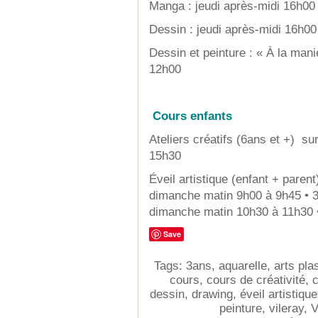
Manga : jeudi après-midi 16h0
Dessin : jeudi après-midi 16h0
Dessin et peinture : « À la ma
12h00
Cours enfants
Ateliers créatifs (6ans et +) s
15h30
Éveil artistique (enfant + parent)
dimanche matin 9h00 à 9h45 • 
dimanche matin 10h30 à 11h30 
Save
Tags:
3ans
,
aquarelle
,
arts pla
cours
,
cours de créativité
,
c
dessin
,
drawing
,
éveil artistiqu
peinture
,
vileray
,
V