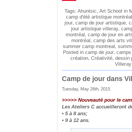
Tags:
Ahuntsic
,
Art School in 
camp d'été artistique montréa
jour
,
camp de jour artistique
,
c
jour artistique villeray
,
camp
montréal
,
camp de jour en arts
montréal
,
camp des arts vil
summer camp montreal
,
summe
Posted in
camp de jour
,
camps d
création
,
Créativité
,
dessin 
Villeray
Camp de jour dans Vil
Tuesday, May 26th, 2015
>>>>> Nouveauté pour le cam
Les Ateliers C accueilleront 
• 5 à 8 ans;
• 9 à 12 ans.