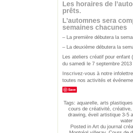
Les horaires de l’aut
prêts.
L’automnes sera comp
semaines chacunes
– La première débutera la sem
– La deuxième débutera la sem
Les ateliers créatif pour enfant (
du samedi le 7 septembre 2013
Inscrivez-vous à notre infolettr
toutes nos activités et événem
Save
Tags:
aquarelle
,
arts plastiques
cours de créativité
,
créative
drawing
,
éveil artistique 3-5 
water
Posted in
Art du journal créa
Montréal villeray
,
Cours de de