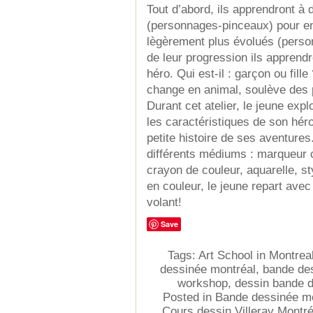
Tout d’abord, ils apprendront à
(personnages-pinceaux) pour e
lègèrement plus évolués (perso
de leur progression ils apprend
héro. Qui est-il : garçon ou fille
change en animal, soulève des 
Durant cet atelier, le jeune ex
les caractéristiques de son hé
petite histoire de ses aventures
différents médiums : marqueur ca
crayon de couleur, aquarelle, s
en couleur, le jeune repart av
volant!
Save
Tags:
Art School in Montrea
dessinée montréal
,
bande des
workshop
,
dessin bande 
Posted in
Bande dessinée mo
Cours dessin Villeray Montré