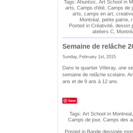
Tags:
Ahuntsic
,
Art School in M
arts
,
Camps d'été
,
Camps de j
arts
,
camps en art
,
creativ
Montréal
,
petite patrie
,
Posted in
Créativité
,
dessin 
ateliers C
,
Montré
Semaine de relâche 2
Sunday, February 1st, 2015
Dans le quartier Villeray, une s
semaine de relâche scolaire. Ar
ans et de 9 ans à 12 ans.
Save
Tags:
Art School in Montreal
Camps de jour
,
Camps des a
Posted in
Bande dessinée mon