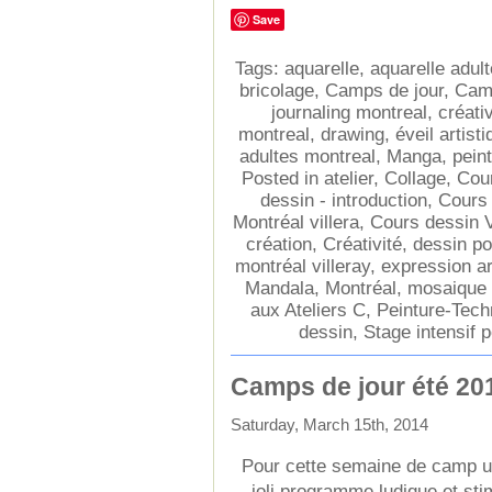
Save
Tags:
aquarelle
,
aquarelle adul
bricolage
,
Camps de jour
,
Camp
journaling montreal
,
créativ
montreal
,
drawing
,
éveil artist
adultes montreal
,
Manga
,
peint
Posted in
atelier
,
Collage
,
Cour
dessin - introduction
,
Cours
Montréal villera
,
Cours dessin V
création
,
Créativité
,
dessin po
montréal villeray
,
expression ar
Mandala
,
Montréal
,
mosaique 
aux Ateliers C
,
Peinture-Tech
dessin
,
Stage intensif p
Camps de jour été 201
Saturday, March 15th, 2014
Pour cette semaine de camp ul
joli programme ludique et sti