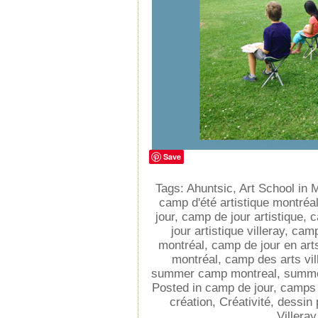
Save
Tags:
Ahuntsic
,
Art School in 
camp d'été artistique montréa
jour
,
camp de jour artistique
,
c
jour artistique villeray
,
camp
montréal
,
camp de jour en arts
montréal
,
camp des arts vil
summer camp montreal
,
summe
Posted in
camp de jour
,
camps d
création
,
Créativité
,
dessin 
Villeray