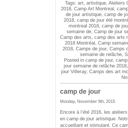
Tags:
art
,
artistique
,
Ateliers
2018
,
Camp Art Montreal
,
camp
de jour artistique
,
camp de jou
2018
,
camp de jour été montré
montreal 2018
,
camp de jou
semaine de
,
Camp de jour s
Camp des arts
,
camp des arts 
2018 Montréal
,
Camp semaine
2018
,
Camps de jour
,
Camps d
semaine de relâche
,
S
Posted in
camp de jour
,
camp 
jour semaine de relâche 2018
jour Villeray
,
Camps des art mo
No
camp de jour
Monday, November 9th, 2015
Encore à l’été 2016, les ateliers
en camp de jour artistique. Not
accueillant et stimulant. Ce cam