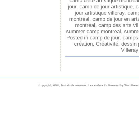
camp d'été artistique montréa
jour
,
camp de jour artistique
,
c
jour artistique villeray
,
camp
montréal
,
camp de jour en arts
montréal
,
camp des arts vil
summer camp montreal
,
summe
Posted in
camp de jour
,
camps d
création
,
Créativité
,
dessin 
Villeray
Copyright, 2026, Tout droits réservés, Les ateliers C- Powered by WordPress