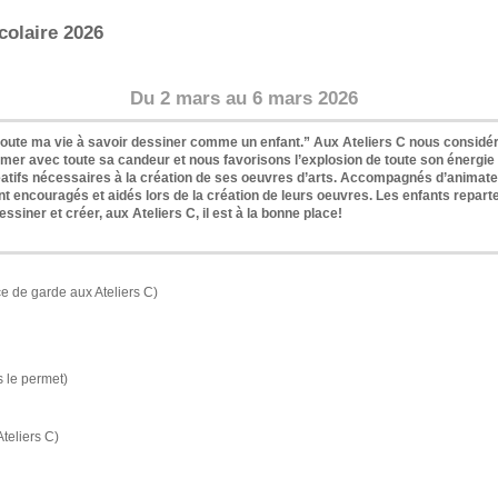
colaire 2026
Du 2 mars au 6 mars 202
6
mis toute ma vie à savoir dessiner comme un enfant.” Aux Ateliers C nous consi
er avec toute sa candeur et nous favorisons l’explosion de toute son énergie 
créatifs nécessaires à la création de ses oeuvres d’arts. Accompagnés d’animate
sont encouragés et aidés lors de la création de leurs oeuvres. Les enfants repar
siner et créer, aux Ateliers C, il est à la bonne place!
ce de garde aux Ateliers C)
s le permet)
teliers C)