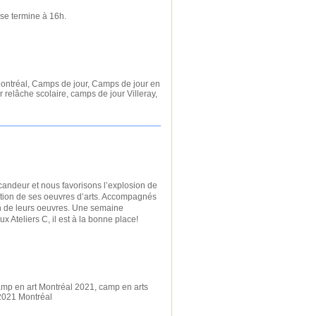
 se termine à 16h.
ontréal
,
Camps de jour
,
Camps de jour en
 relâche scolaire
,
camps de jour Villeray
,
andeur et nous favorisons l’explosion de
réation de ses oeuvres d’arts. Accompagnés
tion de leurs oeuvres. Une semaine
 Ateliers C, il est à la bonne place!
mp en art Montréal 2021
,
camp en arts
021 Montréal