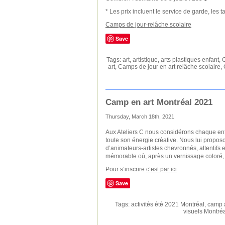
* Les prix incluent le service de garde, les 
Camps de jour-relâche scolaire
Save
Tags:
art
,
artistique
,
arts plastiques enfant
,
C
art
,
Camps de jour en art relâche scolaire
,
Camp en art Montréal 2021
Thursday, March 18th, 2021
Aux Ateliers C nous considérons chaque enf
toute son énergie créative. Nous lui proposo
d’animateurs-artistes chevronnés, attentifs e
mémorable où, après un vernissage coloré, le
Pour s’inscrire
c’est par ici
Save
Tags:
activités été 2021 Montréal
,
camp a
visuels Montréa