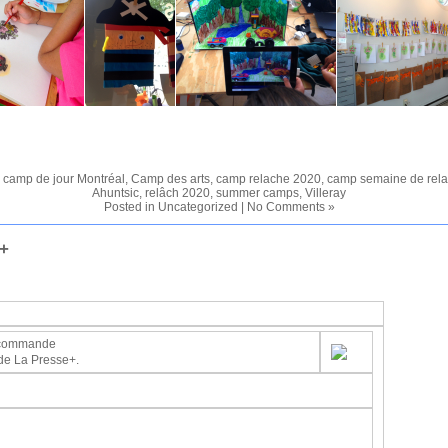
,
camp de jour Montréal
,
Camp des arts
,
camp relache 2020
,
camp semaine de rel
Ahuntsic
,
relâch 2020
,
summer camps
,
Villeray
Posted in
Uncategorized
|
No Comments »
 +
recommande
de La Presse+.