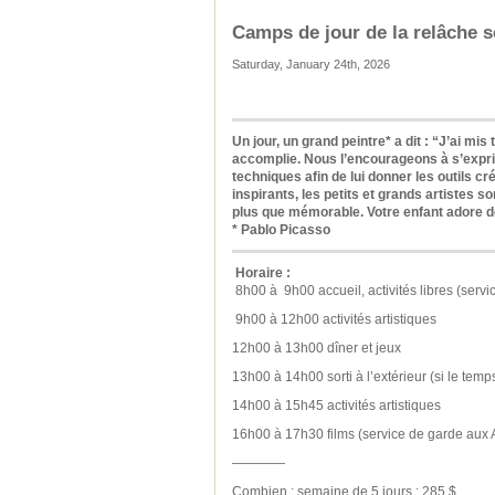
Camps de jour de la relâche s
Saturday, January 24th, 2026
Un jour, un grand peintre* a dit : “J’ai 
accomplie. Nous l’encourageons à s’exprim
techniques afin de lui donner les outils 
inspirants, les petits et grands artistes 
plus que mémorable. Votre enfant adore des
* Pablo Picasso
Horaire :
8h00 à 9h00 accueil, activités libres (servi
9h00 à 12h00 activités artistiques
12h00 à 13h00 dîner et jeux
13h00 à 14h00 sorti à l’extérieur (si le temp
14h00 à 15h45 activités artistiques
16h00 à 17h30 films (service de garde aux A
————
Combien : semaine de 5 jours : 285 $