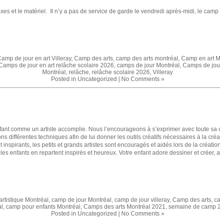
taxes et le matériel. Il n’y a pas de service de garde le vendredi après-midi, le camp
amp de jour en art Villeray
,
Camp des arts
,
camp des arts montréal
,
Camp en art M
Camps de jour en art relâche scolaire 2026
,
camps de jour Montréal
,
Camps de jour
Montréal
,
relâche
,
relâche scolaire 2026
,
Villeray
Posted in
Uncategorized
|
No Comments »
ant comme un artiste accomplie. Nous l’encourageons à s’exprimer avec toute sa c
ns différentes techniques afin de lui donner les outils créatifs nécessaires à la c
t inspirants, les petits et grands artistes sont encouragés et aidés lors de la créa
s enfants en repartent inspirés et heureux. Votre enfant adore dessiner et créer, aux
rtistique Montréal
,
camp de jour Montréal
,
camp de jour villeray
,
Camp des arts
,
ca
l
,
camp pour enfants Montréal
,
Camps des arts Montréal 2021
,
semaine de camp 2
Posted in
Uncategorized
|
No Comments »