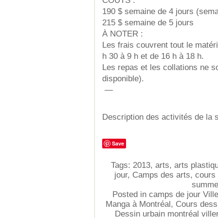
COÛTS :
190 $ semaine de 4 jours (semain
215 $ semaine de 5 jours
À NOTER :
Les frais couvrent tout le matér
h 30 à 9 h et de 16 h à 18 h.
Les repas et les collations ne s
disponible).
—
Description des activités de la
Save
Tags:
2013
,
arts
,
arts plastiq
jour
,
Camps des arts
,
cours 
summe
Posted in
camps de jour Vill
Manga à Montréal
,
Cours dessi
Dessin urbain montréal ville