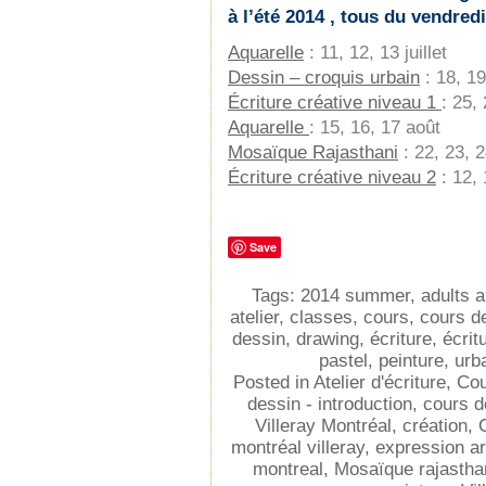
à l’été 2014 , tous du vendre
Aquarelle
:
11, 12, 13 juillet
Dessin – croquis urbain
:
18, 19,
Écriture créative niveau 1
:
25, 
Aquarelle
:
15, 16, 17 août
Mosaïque Rajasthani
:
22, 23, 2
Écriture créative niveau 2
:
12,
Save
Tags:
2014 summer
,
adults a
atelier
,
classes
,
cours
,
cours de
dessin
,
drawing
,
écriture
,
écrit
pastel
,
peinture
,
urb
Posted in
Atelier d'écriture
,
Cou
dessin - introduction
,
cours d
Villeray Montréal
,
création
,
C
montréal villeray
,
expression ar
montreal
,
Mosaïque rajastha