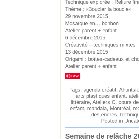
Technique explorée : Reliure fin
Thème : «Boucler la boucle»
29 novembre 2015
Mosaïque en… bonbon
Atelier parent + enfant
6 décembre 2015
Créativité – techniques mixtes
13 décembre 2015
Origami : boîtes-cadeaux et cho
Atelier parent + enfant
Save
Tags:
agenda créatif
,
Ahuntsi
arts plastiques enfant
,
atel
littéraire
,
Ateliers C
,
cours de 
enfant
,
mandala
,
Montréal
,
mo
des encres
,
techniq
Posted in
Uncat
Semaine de relâche 2