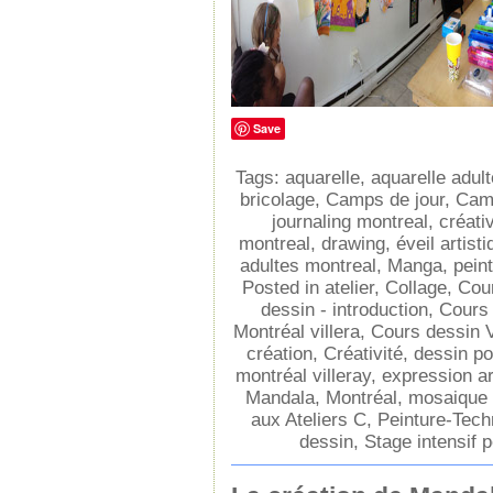
Save
Tags:
aquarelle
,
aquarelle adul
bricolage
,
Camps de jour
,
Camp
journaling montreal
,
créativ
montreal
,
drawing
,
éveil artist
adultes montreal
,
Manga
,
peint
Posted in
atelier
,
Collage
,
Cour
dessin - introduction
,
Cours
Montréal villera
,
Cours dessin V
création
,
Créativité
,
dessin po
montréal villeray
,
expression ar
Mandala
,
Montréal
,
mosaique 
aux Ateliers C
,
Peinture-Tech
dessin
,
Stage intensif p