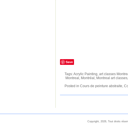
Save
Tags:
Acrylic Painting
,
art classes Montre
Montreal
,
Montréal
,
Montreal art classes
Posted in
Cours de peinture abstraite
,
Co
Copyright, 2026, Tout droits rése