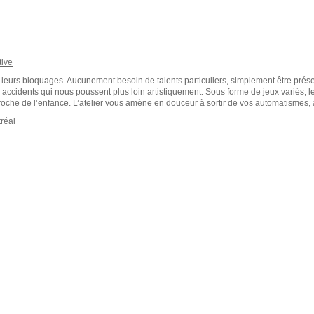
tive
ent leurs bloquages. Aucunement besoin de talents particuliers, simplement être pré
 accidents qui nous poussent plus loin artistiquement. Sous forme de jeux variés, l
che de l’enfance. L’atelier vous amène en douceur à sortir de vos automatismes, al