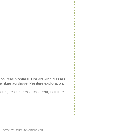
 courses Montreal
,
Life drawing classes
einture acrylique
,
Peinture exploration
,
tique
,
Les ateliers C
,
Montréal
,
Peinture-
 Theme by RoseCityGardens.com