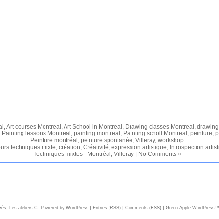
al
,
Art courses Montreal
,
Art School in Montreal
,
Drawing classes Montreal
,
drawing
,
Painting lessons Montreal
,
painting montréal
,
Painting scholl Montreal
,
peinture
,
p
Peinture montréal
,
peinture spontanée
,
Villeray
,
workshop
urs techniques mixte
,
création
,
Créativité
,
expression artistique
,
Introspection artis
Techniques mixtes - Montréal
,
Villeray
|
No Comments »
|
|
|
rvés, Les ateliers C- Powered by WordPress
Entries (RSS)
Comments (RSS)
Green Apple WordPress™