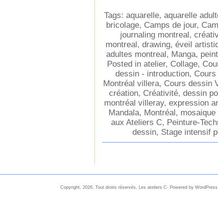
Tags:
aquarelle
,
aquarelle adul
bricolage
,
Camps de jour
,
Camp
journaling montreal
,
créativ
montreal
,
drawing
,
éveil artist
adultes montreal
,
Manga
,
peint
Posted in
atelier
,
Collage
,
Cour
dessin - introduction
,
Cours
Montréal villera
,
Cours dessin V
création
,
Créativité
,
dessin po
montréal villeray
,
expression ar
Mandala
,
Montréal
,
mosaique 
aux Ateliers C
,
Peinture-Tech
dessin
,
Stage intensif p
Copyright, 2026, Tout droits réservés, Les ateliers C- Powered by WordPress