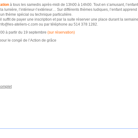
ation
à tous les samedis après-midi de 13h00 à 14h00. Tout en s’amusant, l’enfant 
la lumière, l’intérieur-l’extérieur… Sur différents thèmes ludiques, l’enfant apprend
s un thème spécial ou technique particulière.
, il suffit de payer une inscription et par la suite réserver une place durant la sem
 info@les-ateliers-c.com ou par téléphone au 514 378 1282.
00 à partir du 19 septembre
(sur réservation)
e pour le congé de l’Action de grâce
 complet
___________
___________
___________